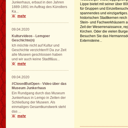
Junkerhaus, erbaut in den Jahren
Lippe bietet mit seiner über 8
1889-1891 im Auftrag des Künstlers
für Gruppen und Einzelbesucher
Ka...
spannendes und einzigartiges.
mehr
historischen Stadtkernen reic
Stein- und Fachwerkhäusern au
Zeit der Weserrenaissance, re
09.04.2020
Kirchen. Oder die vielen Burge
Kulturvideos - Lemgoer
Besuchen Sie das Hermannsde
Geschichte(n)
Externsteine...
Ich möchte nicht auf Kultur und
Geschichte verzichten!!! Da zur Zeit
alle Museen geschlossen haben
und wir auch keine Stadtf&uu...
mehr
09.04.2020
#ClosedButOpen - Video über das
Museum Junkerhaus
Ein Rundgang durch das Museum
Junkerhaus in Lemgo in Zeiten der
Schließung der Museen. Als
einmaliges Gesamtkunstwerk steht
das ...
mehr